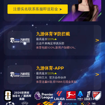
（中国）集成了32位RISC CPU、1080P高清多格式视频解码
器，内嵌低功耗的2D加速引擎，支持TFT数字及CVBS模拟两
路独立显示，支持手机互联，通过AEC-Q100认证。
查看详情
ARK1668E
ARK1668E