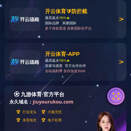
ARK1668
ARK1668
车载信息终端
数字仪表主控华体会（中国）
ARK1668是专为汽车信息系统和数字仪表而设计，华体会