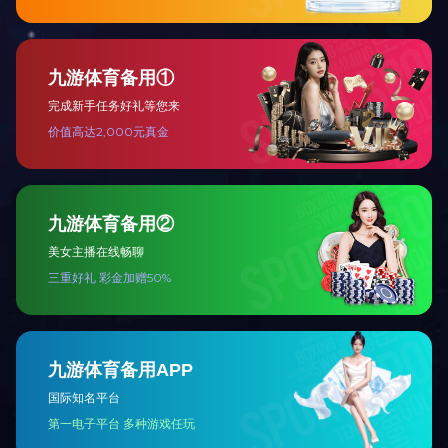
微信公众号
友情链接
网站地图
法律声明
隐私政策
Copyright © 华体会体育 2020 All Rights Reserved.
粤ICP备19126563
号